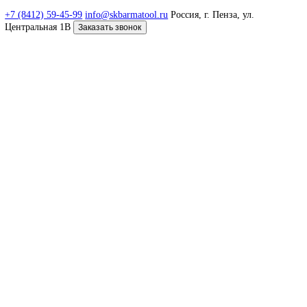
международная специализированная выставка по машинострое
металлообработке «Kazakhstan Machinery Fair 2022»
Опубликовано: 28.09.2022 в 13:50
Читать публикацию
Первый этап пусконаладочных работ и обучения
персонала на территории Республики Беларусь
августе 2022г. специалисты ООО СКБ «Арматул» успешно заве
пусконаладочные и шеф-монтажные работы, на одном из крупн
нефтегазовых предприятий Республики Беларусь.
Опубликовано: 16.08.2022 в 10:20
Читать публикацию
Запуск нового сайта
Компания "Арматул" запустила новый сайт, теперь знакомиться 
нашей продукцией стало еще удобнее.