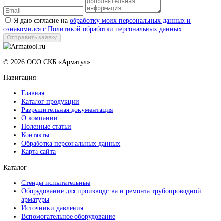
Читать публикацию
Проведение пусконаладочных работ на территор
одного из крупных заводов РФ по производству
трубопроводной арматуры
В ноябре 2021г. специалисты ООО СКБ «Арматул» успешно
завершили пусконаладочные и шеф-монтажные работы, на одно
крупных заводов Российской Федерации по производству
трубопроводной арматуры.
Опубликовано: 08.11.2022 в 11:10
Читать публикацию
Международная специализированная выставка п
машиностроению и металлообработке «Kazakhsta
Machinery Fair 2022»
С 21 по 23 сентября 2022 в Республике Казахстан г. Астана состо