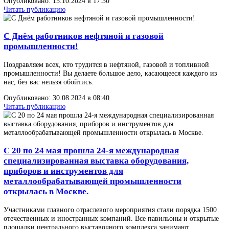
Пензенские предприниматели находятся в Баку с
бизнес-миссией
В рамках бизнес-миссии ООО СКБ «Арматул» планируется
проведение встреч с предприятиями нефтегазовой и промышле
отраслей. Компании настроены на поиск дилера в АР.
Опубликовано: 01.11.2024 в 06:30
Читать публикацию
В Санкт-Петербурге завершилось одно из ключев
событий нефтегазовой отрасли - Петербургский
международный газовый форум – 2024 (ПМФГ-202
Коллектив ООО СКБ «Арматул» принял участие в выставки, бы
проведены переговоры на тему изготовления и поставки оборуд
для ремонта и испытания трубопровлной арматуры с потенциал
заказчиками.