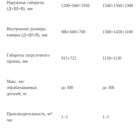
Технические характеристики
пескоструйных камер КСО
Параметр
КМ-1000
КСО-1500
Наружные габариты
1200×940×1950
1540×1560
(Д×Ш×В), мм
Внутренние размеры
980×600×700
1500×1450
камеры (Д×Ш×В), мм