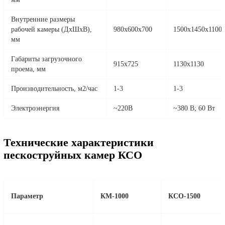
Технические характеристики
Параметры
КМ-1000
КСО-150
Наружные габаритные
размеры камеры (ДхШхВ),
1200х940х1950
1540х156
мм
Внутренние размеры
рабочей камеры (ДхШхВ),
980х600х700
1500х145
мм
Габариты загрузочного
915х725
1130х113
проема, мм
Производительность, м2/час
1-3
1-3
Электроэнергия
~220В
~380 В; 6