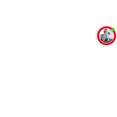
Главная
Каталог продукции
Разрешительная документация
О компании
Полезные статьи
Контакты
Обработка персональных данных
Карта сайта
Каталог
Стенды испытательные
Оборудование для производства и ремонта трубопроводнои
арматуры
Источники давления
Вспомогательное оборудование
+7 (8412) 59-45-99
info@skbarmatool.ru
Россия, г. Пенза, ул.
Центральная 1В
Заказать звонок