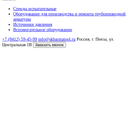
модель РАМ
Подробнее
Контакты
+7 (8412) 59-45-99
info@skbarmatool.ru
Россия, г. Пенза, ул. Центральная 1В
Заказать звонок
Связаться с нами
Отвечаем в течении 1 рабочего дня
Я даю согласие на
обработку моих персональных данных и
ознакомился с Политикой обработки персональных данных
Отправить заявку
© 2026 ООО СКБ «Арматул»
Навигация