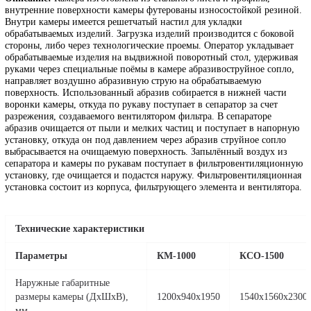
Область применения:
В различных отраслях промышленности 
очистки и подготовки поверхностей деталей, в том числе при
производстве и ремонте трубопроводной арматуры.
Обрабатываемые изделия:
Узлы и детали трубопроводной ар
весом до 300 кг.
Описание:
Камера изготовлена из стального листа и профиля,
внутренние поверхности камеры футерованы износостойкой рез
Внутри камеры имеется решетчатый настил для укладки
обрабатываемых изделий. Загрузка изделий производится с бок
стороны, либо через технологические проемы. Оператор уклады
обрабатываемые изделия на выдвижной поворотный стол, удерж
руками через специальные поёмы в камере абразивоструйное со
направляет воздушно абразивную струю на обрабатываемую
поверхность. Использованный абразив собирается в нижней час
воронки камеры, откуда по рукаву поступает в сепаратор за счет
разрежения, создаваемого вентилятором фильтра. В сепараторе
абразив очищается от пыли и мелких частиц и поступает в нап
установку, откуда он под давлением через абразив струйное соп
выбрасывается на очищаемую поверхность. Запылённый воздух 
сепаратора и камеры по рукавам поступает в фильтровентиляци
установку, где очищается и подастся наружу. Фильтровентиляци
установка состоит из корпуса, фильтрующего элемента и вентиля