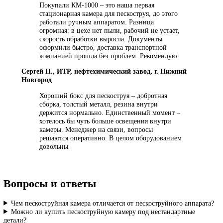
заданию Заказчика
Соблюдение стандартов
Изготавливаемое оборудование имеет всю необходимую
разрешительную документацию и соответствует отечественным 
зарубежным стандартам
Отзывы
Алексей Н., главный механик, ремонтный завод
трубопроводной арматуры, г. Екатеринбург
Взяли КСО-1500 для подготовки корпусов
задвижек перед покраской. Камера работает
уже 8 месяцев без нареканий.
Производительность нас устраивает, абразив
расходуется значительно меньше, чем при
открытом пескоструе. Перед покупкой
пескоструйных камер смотрели разные
варианты – остановились на Арматуле, потому
что делают под конкретные размеры деталей