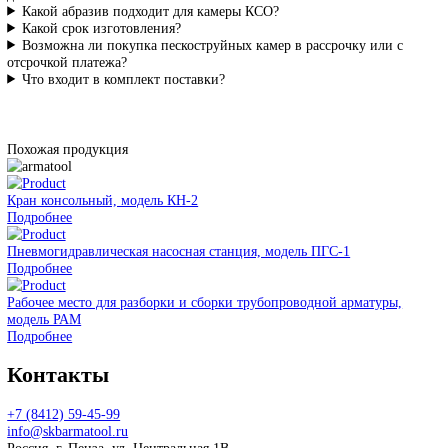
Роман В., руководитель производства,
машиностроительный завод, г. Челябинск
Покупали КМ-1000 – это наша первая
стационарная камера для пескоструя, до этого
работали ручным аппаратом. Разница
огромная: в цехе нет пыли, рабочий не устает,
скорость обработки выросла. Документы
оформили быстро, доставка транспортной
компанией прошла без проблем. Рекомендую
Сергей П., ИТР, нефтехимический завод, г. Нижний
Новгород
Хороший бокс для пескоструя – добротная
сборка, толстый металл, резина внутри
держится нормально. Единственный момент –
хотелось бы чуть больше освещения внутри
камеры. Менеджер на связи, вопросы
решаются оперативно. В целом оборудованием
довольны