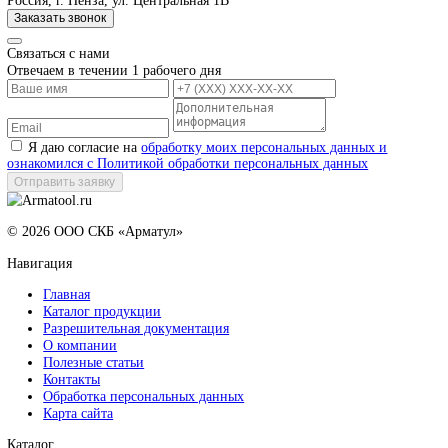
Вопросы и ответы
Чем пескоструйная камера отличается от пескоструйного аппа
Можно ли купить пескоструйную камеру под нестандартные
детали?
Какой абразив подходит для камеры КСО?
Какой срок изготовления?
Возможна ли покупка пескоструйных камер в рассрочку или 
отсрочкой платежа?
Что входит в комплект поставки?
Похожая продукция
Кран консольный, модель КН-2
Подробнее
Пневмогидравлическая насосная станция, модель ПГС-1
Подробнее
Рабочее место для разборки и сборки трубопроводной арматуры,