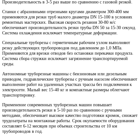
Портативные и стационарные машины газовой резки с кислород
ацетиленовым или пропан-кислородным пламенем режут
углеродистые и низколегированные стали толщиной до 300 мм.
Копирные устройства и ЧПУ системы обеспечивают резку по
заданному контуру — прямолинейную, криволинейную, фасонн
Скорость резки 200-600 мм/мин в зависимости от толщины.
Плазморезы с силой тока 80-200 А режут нержавеющие стали,
алюминиевые и титановые сплавы толщиной до 50 мм. Узкая зо
термического влияния 1-3 мм минимизирует структурные измен
металла. Качество реза обеспечивает сварку без зачистки кромок
Производительность в 3-5 раз выше по сравнению с газовой рез
Станки с абразивными отрезными кругами диаметром 300-400 
применяются для резки труб малого диаметра DN 15-100 в усло
ремонтных мастерских. Высокая скорость резания 30-80 м/с
обеспечивает производительность резки трубы DN 50 за 15-30 с
Система охлаждения исключает температурные деформации.
Специальные труборезы с герметичным рабочим узлом выполня
резку действующих трубопроводов под давлением до 1,0 МПа.
Применяются для врезки отводов без остановки перекачки проду
Система сбора стружки исключает загрязнение транспортируемо
среды.