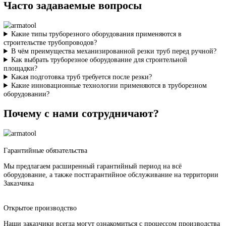
Автономные труборезные машины с бензиновым или дизельны
приводом, гидравлические труборезы с ручным насосом обеспе
выполнение работ на удаленных участках трассы без подключени
электросети. Малый вес 15-40 кг и компактные размеры облегча
транспортировку.
Применение современных труборезных машин повышает
производительность резки в 5-10 раз по сравнению с ручными
методами, обеспечивает высокое качество подготовки кромок, с
трудозатраты на монтажные работы. Срок окупаемости оборудов
составляет 6-12 месяцев при объемах строительства от 10 км
трубопроводов в год.
Часто задаваемые вопросы
Какие типы труборезного оборудования применяются в
строительстве трубопроводов?
В чём преимущества механизированной резки труб перед руч
Как выбрать труборезное оборудование для строительной
площадки?
Какая подготовка труб требуется после резки?
Какие инновационные технологии применяются в труборезн