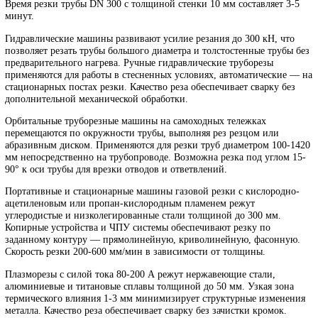
диаметром от 57 до 1420 мм с толщиной стенки до 60 мм с
обеспечением точности реза и минимальной деформации торцов
Электрические труборезные станки с дисковыми ножами или
роликовыми резцами обеспечивают холодную резку труб без
искрообразования и термического воздействия на металл. Приво
мощностью 1,5-5 кВт создает необходимое усилие резания.
Перпендикулярность реза к оси трубы ±1,5 мм на диаметр 500 м
Время резки трубы DN 300 с толщиной стенки 10 мм составляет 
минут.
Гидравлические машины развивают усилие резания до 300 кН, ч
позволяет резать трубы большого диаметра и толстостенные тру
предварительного нагрева. Ручные гидравлические труборезы
применяются для работы в стесненных условиях, автоматически
стационарных постах резки. Качество реза обеспечивает сварку 
дополнительной механической обработки.
Орбитальные труборезные машины на самоходных тележках
перемещаются по окружности трубы, выполняя рез резцом или
абразивным диском. Применяются для резки труб диаметром 10
мм непосредственно на трубопроводе. Возможна резка под угло
90° к оси трубы для врезки отводов и ответвлений.