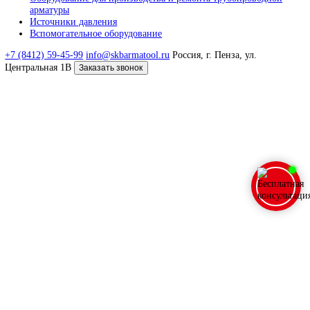
Я даю согласие на
обработку моих персональных данных и
ознакомился с Политикой обработки персональных данных
Отправить заявку
© 2026 ООО СКБ «Арматул»
Навигация
Главная
Каталог продукции
Разрешительная документация
О компании
Полезные статьи
Контакты
Обработка персональных данных
Карта сайта
Каталог
Стенды испытательные
Оборудование для производства и ремонта трубопроводнои
арматуры
Источники давления