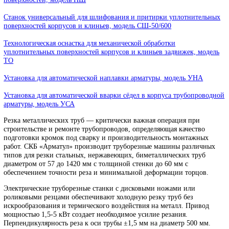
Станок для притирки клиньев задвижек и плоских уплотнитель
поверхностей, модель СШ
Станок переносной для шлифования и притирки уплотнительны
поверхностей, модель ПШ
Станок универсальный для шлифования и притирки уплотните
поверхностей корпусов и клиньев, модель СШ-50/600
Технологическая оснастка для механической обработки
уплотнительных поверхностей корпусов и клиньев задвижек, мо
ТО
Установка для автоматической наплавки арматуры, модель УНА
Установка для автоматической вварки сёдел в корпуса трубопро
арматуры, модель УСА
Резка металлических труб — критически важная операция при
строительстве и ремонте трубопроводов, определяющая качество
подготовки кромок под сварку и производительность монтажны
работ. СКБ «Арматул» производит труборезные машины различ
типов для резки стальных, нержавеющих, биметаллических труб