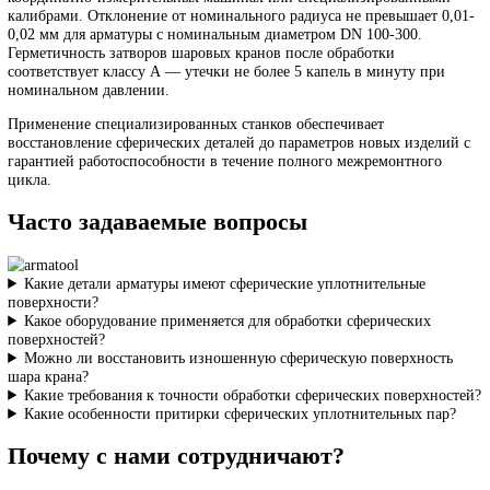
инструмента.
Доводочно-притирочные станки выполняют финишную обработ
пары «шар-седло» или «диск-седло» совместной притиркой с
использованием алмазных паст. Планетарное вращение притира
относительно детали обеспечивает равномерность обработки по 
сферической поверхности и плотное прилегание сопрягаемых
элементов.
Точность формы сферических поверхностей контролируется на
координатно-измерительных машинах или специализированны
калибрами. Отклонение от номинального радиуса не превышает 
0,02 мм для арматуры с номинальным диаметром DN 100-300.
Герметичность затворов шаровых кранов после обработки
соответствует классу А — утечки не более 5 капель в минуту пр
номинальном давлении.
Применение специализированных станков обеспечивает
восстановление сферических деталей до параметров новых изде
гарантией работоспособности в течение полного межремонтног
цикла.
Часто задаваемые вопросы