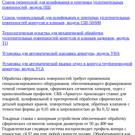
модель РАМ
Станок для притирки клиньев задвижек и плоских уплотнитель
поверхностей, модель СШ
Станок переносной для шлифования и притирки уплотнительны
поверхностей, модель ПШ
Станок универсальный для шлифования и притирки уплотните
поверхностей корпусов и клиньев, модель СШ-50/600
Технологическая оснастка для механической обработки
уплотнительных поверхностей корпусов и клиньев задвижек, мо
ТО
Установка для автоматической наплавки арматуры, модель УНА
Установка для автоматической вварки сёдел в корпуса трубопро
арматуры, модель УСА
Обработка сферических поверхностей требует применения
специализированного оборудования, обеспечивающего формиро
точной геометрии шаров, сферических сегментов затворов, седе
криволинейным профилем. СКБ «Арматул» производит станки 