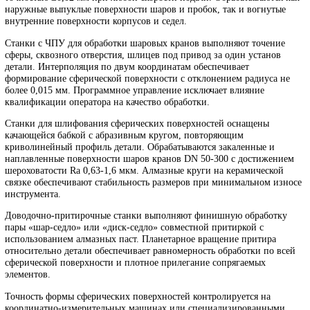
токарной, шлифовальной и притирочной обработки сферически
деталей шаровых кранов, поворотных затворов, обратных клапа
точностью формы до 0,01 мм и шероховатостью до Ra 0,32 мкм.
Токарные станки с копирным устройством обеспечивают обрабо
сферических сегментов затворов диаметром от 50 до 400 мм.
Гидравлическая следящая система воспроизводит профиль копир
точностью ±0,02 мм при любой скорости подачи. Обрабатываютс
наружные выпуклые поверхности шаров и пробок, так и вогнут
внутренние поверхности корпусов и седел.
Станки с ЧПУ для обработки шаровых кранов выполняют точен
сферы, сквозного отверстия, шлицев под привод за один устано
детали. Интерполяция по двум координатам обеспечивает
формирование сферической поверхности с отклонением радиуса
более 0,015 мм. Программное управление исключает влияние
квалификации оператора на качество обработки.
Станки для шлифования сферических поверхностей оснащены
качающейся бабкой с абразивным кругом, повторяющим
криволинейный профиль детали. Обрабатываются закаленные и
наплавленные поверхности шаров кранов DN 50-300 с достиже
шероховатости Ra 0,63-1,6 мкм. Алмазные круги на керамическ
связке обеспечивают стабильность размеров при минимальном и