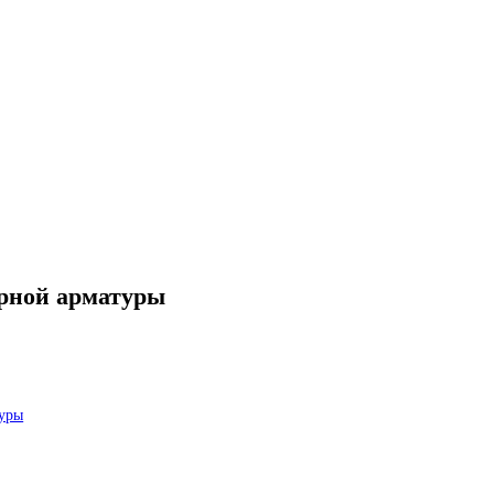
запорной арматуры
й арматуры