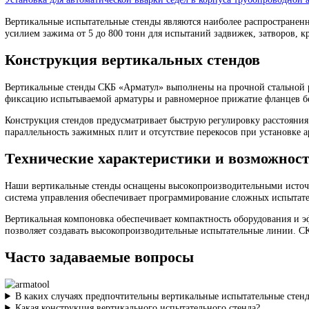
Технологическая оснастка для механической обработки уплотни
Установка для автоматической наплавки арматуры, модель УНА
Установка для автоматической вварки сёдел в корпуса трубопр
Вертикальные испытательные стенды являются наиболее распрос
усилием зажима от 5 до 800 тонн для испытаний задвижек, зат
Конструкция вертикальных стендов
Вертикальные стенды СКБ «Арматул» выполнены на прочной ст
фиксацию испытываемой арматуры и равномерное прижатие фла
Конструкция стендов предусматривает быструю регулировку ра
параллельность зажимных плит и отсутствие перекосов при уста
Технические характеристики и возмо
Наши вертикальные стенды оснащены высокопроизводительными
система управления обеспечивает программирование сложных и