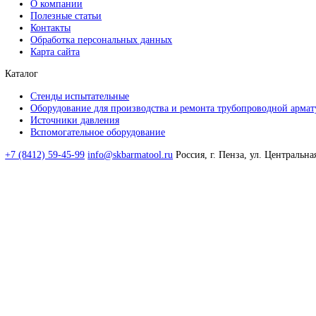
Я даю согласие на
обработку моих персональных данных и о
Отправить заявку
© 2026 ООО СКБ «Арматул»
Навигация
Главная
Каталог продукции
Разрешительная документация
О компании
Полезные статьи
Контакты
Обработка персональных данных
Карта сайта
Каталог
Стенды испытательные
Оборудование для производства и ремонта трубопроводнои
Источники давления