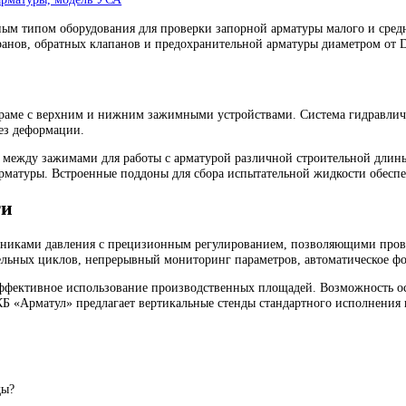
тельных поверхностей корпусов и клиньев задвижек, модель ТО
оводной арматуры, модель УСА
траненным типом оборудования для проверки запорной арматуры 
воров, кранов, обратных клапанов и предохранительной арматуры
альной раме с верхним и нижним зажимными устройствами. Сист
нцев без деформации.
сстояния между зажимами для работы с арматурой различной стр
новке арматуры. Встроенные поддоны для сбора испытательной жи
жности
 источниками давления с прецизионным регулированием, позво
спытательных циклов, непрерывный мониторинг параметров, авт