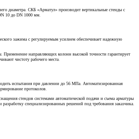
малого и среднего диаметра. СКБ «Арматул» производит вертика
 диаметром от DN 10 до DN 1000 мм.
ема гидравлического зажима с регулируемым усилием обеспечив
оительной длины. Применение направляющих колонн высокой точн
дкости обеспечивают чистоту рабочего места.
ляющими проводить испытания при давлении до 56 МПа. Автома
оматическое формирование протоколов.