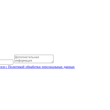
одства оборудования и лично посетить наши производственные п
ать и изготавливать нестандартное оборудование по техническо
тельную документацию и соответствует отечественным и зарубе