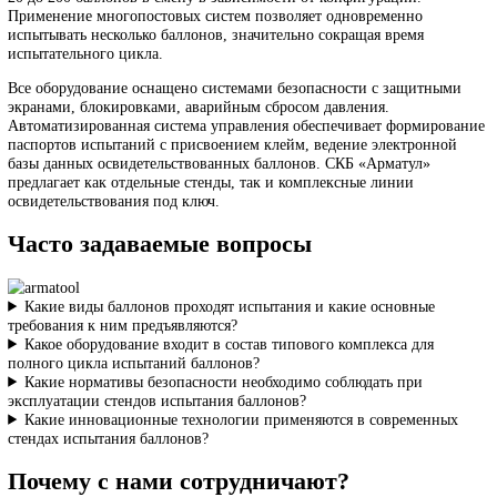
при испытательном давлении до 40 МПа. Применение
автоматизированных систем управления обеспечивает точное
поддержание испытательного давления в течение заданного вре
автоматическое определение остаточной деформации методом
объемного расширения.
Производительность и безопасность
Наши испытательные комплексы обеспечивают производительно
20 до 200 баллонов в смену в зависимости от конфигурации.
Применение многопостовых систем позволяет одновременно
испытывать несколько баллонов, значительно сокращая время
испытательного цикла.
Все оборудование оснащено системами безопасности с защитны
экранами, блокировками, аварийным сбросом давления.
Автоматизированная система управления обеспечивает формиро
паспортов испытаний с присвоением клейм, ведение электронн
базы данных освидетельствованных баллонов. СКБ «Арматул»
предлагает как отдельные стенды, так и комплексные линии
освидетельствования под ключ.
Часто задаваемые вопросы