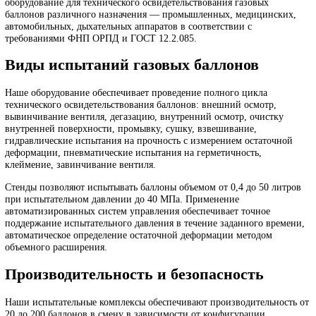
Установка для автоматической наплавки арматуры, модель УНА
Установка для автоматической вварки сёдел в корпуса трубопро
арматуры, модель УСА
Газовые баллоны подлежат обязательному периодическому
техническому освидетельствованию с проведением гидравличес
испытаний на прочность. СКБ «Арматул» производит комплекс
оборудование для технического освидетельствования газовых
баллонов различного назначения — промышленных, медицинск
автомобильных, дыхательных аппаратов в соответствии с
требованиями ФНП ОРПД и ГОСТ 12.2.085.
Виды испытаний газовых баллонов
Наше оборудование обеспечивает проведение полного цикла
технического освидетельствования баллонов: внешний осмотр,
вывинчивание вентиля, дегазацию, внутренний осмотр, очистку
внутренней поверхности, промывку, сушку, взвешивание,
гидравлические испытания на прочность с измерением остаточн
деформации, пневматические испытания на герметичность,
клеймение, завинчивание вентиля.
Стенды позволяют испытывать баллоны объемом от 0,4 до 50 ли